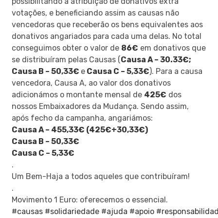
possibilitando a atribuição de donativos extra
votações, e beneficiando assim as causas não
vencedoras que receberão os bens equivalentes aos
donativos angariados para cada uma delas. No total
conseguimos obter o valor de
86€
em donativos que
se distribuíram pelas Causas (
Causa A – 30.33€;
Causa B – 50,33€
e
Causa C – 5,33€
). Para a causa
vencedora, Causa A, ao valor dos donativos
adicionámos o montante mensal de
425€
dos
nossos Embaixadores da Mudança. Sendo assim,
após fecho da campanha, angariámos:
Causa A – 455,33€ (425€+30,33€)
Causa B – 50,33€
Causa C – 5,33€
.
Um Bem-Haja a todos aqueles que contribuíram!
.
Movimento 1 Euro: oferecemos o essencial.
#causas
#solidariedade
#ajuda
#apoio
#responsabilidad