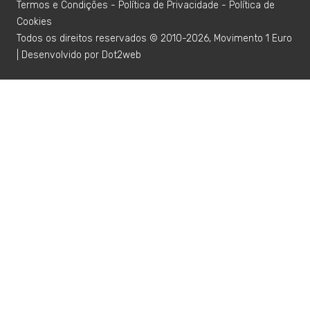
Termos e Condições
-
Política de Privacidade
-
Política de
Cookies
Todos os direitos reservados © 2010-2026, Movimento 1 Euro
| Desenvolvido por
Dot2web