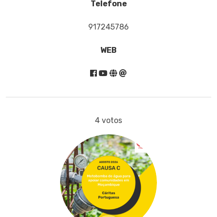
Telefone
917245786
WEB
4 votos