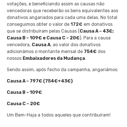
votações, e beneficiando assim as causas não
vencedoras que receberão os bens equivalentes aos
donativos angariados para cada uma delas. No total
conseguimos obter o valor de
172€
em donativos
que se distribuíram pelas Causas (
Causa A – 43€;
Causa B – 109€ e Causa C – 20€
). Para a causa
vencedora,
Causa A
, ao valor dos donativos
adicionámos o montante mensal de
754€
dos
nossos
Embaixadores da Mudança
.
Sendo assim, após fecho da campanha, angariámos:
Causa A – 797€ (754€+43€)
Causa B – 109€
Causa C – 20€
Um Bem-Haja a todos aqueles que contribuíram!