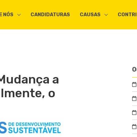
E NÓS
CANDIDATURAS
CAUSAS
CONTRI
O
Mudança a
almente, o