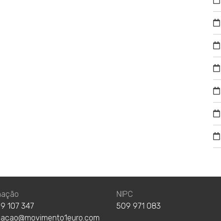
nação
NIPC
9 107 347
509 971 083
nacao@movimento1euro.com