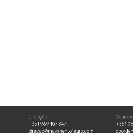
Direcção
Coorde
+351 969 107 347
+351 96
direcao@movimento1euro.com
coorde