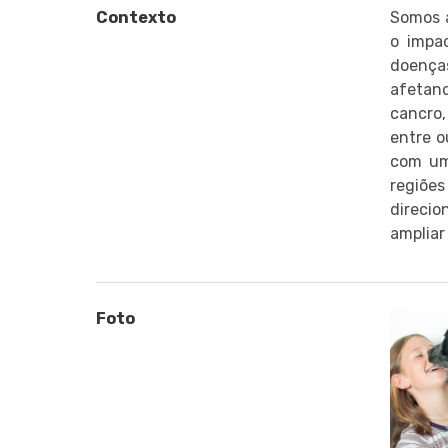
Contexto
Somos a
o impa
doença
afetand
cancro,
entre o
com um
regiões
direci
ampliar
Foto