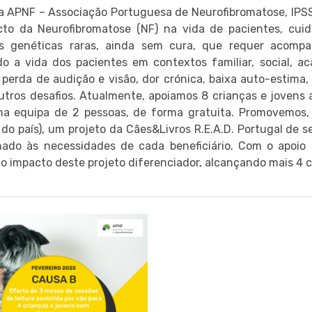
 APNF – Associação Portuguesa de Neurofibromatose, IPS
cto da Neurofibromatose (NF) na vida de pacientes, cui
s genéticas raras, ainda sem cura, que requer acompan
o a vida dos pacientes em contextos familiar, social, ac
 perda de audição e visão, dor crónica, baixa auto-estima
utros desafios. Atualmente, apoiamos 8 crianças e jovens
a equipa de 2 pessoas, de forma gratuita. Promovemos, 
 do país), um projeto da Cães&Livros R.E.A.D. Portugal de 
onado às necessidades de cada beneficiário. Com o apoi
 o impacto deste projeto diferenciador, alcançando mais 4 