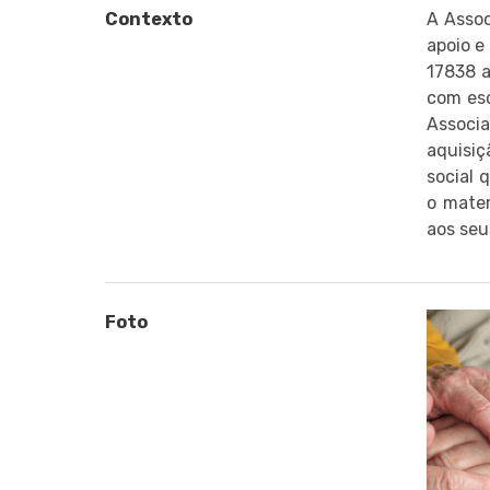
Contexto
A Assoc
apoio e
17838 a
com esc
Associ
aquisiç
social 
o mater
aos seu
Foto