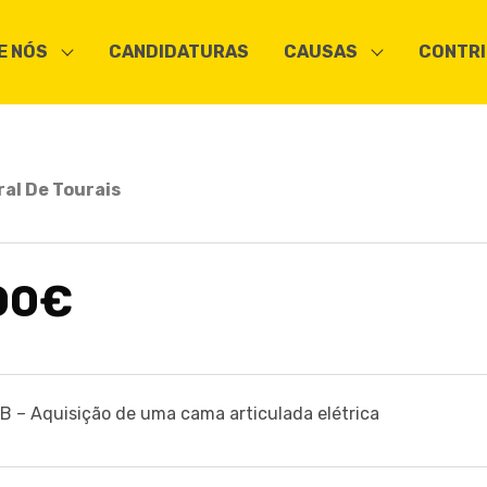
E NÓS
CANDIDATURAS
CAUSAS
CONTRI
ral De Tourais
00€
 – Aquisição de uma cama articulada elétrica