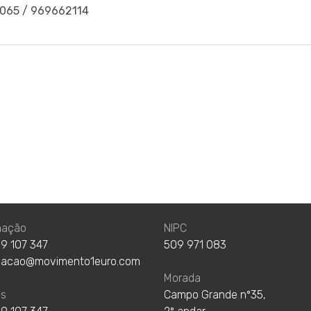
065 / 969662114
nação
NIPC
9 107 347
509 971 083
nacao@movimento1euro.com
Morada
as
Campo Grande nº35,