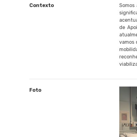
Contexto
Somos a
signif
acentua
de Apo
atualme
vamos c
mobili
reconhe
viabili
Foto