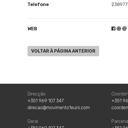
Telefone
238977
WEB
VOLTAR À PÁGINA ANTERIOR
Direcção
Coorde
+351 969 107 347
+351 96
direcao@movimento1euro.com
coorde
Geral
Parceri