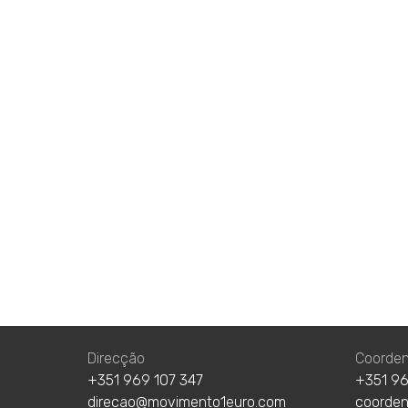
Direcção
Coorde
+351 969 107 347
+351 96
direcao@movimento1euro.com
coorde