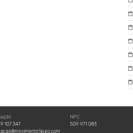
nação
NIPC
9 107 347
509 971 083
nacao@movimento1euro.com